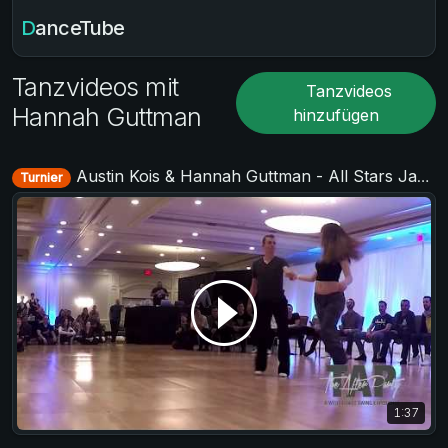
DanceTube
Tanzvideos mit
Tanzvideos
Hannah Guttman
hinzufügen
Austin Kois & Hannah Guttman - All Stars Jack&Jill - TAP - The After Party 2017
Turnier
1:37