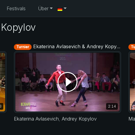
Festivals
Über
 Kopylov
Ekaterina Avlasevich & Andrey Kopylov - Strictly Open - KIWI fest 2019
Turnier
Tu
3
2:14
Ekaterina Avlasevich
,
Andrey Kopylov
Ma