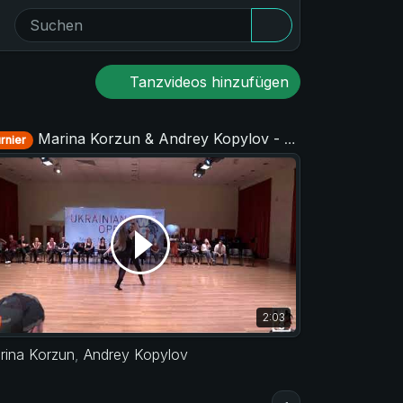
Tanzvideos hinzufügen
Marina Korzun & Andrey Kopylov - Strictly Open - Ukrainian Open 2018
rnier
2:03
rina Korzun
,
Andrey Kopylov