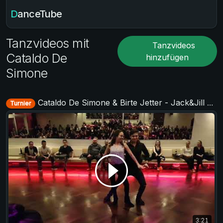
DanceTube
Tanzvideos mit
Tanzvideos
Cataldo De
hinzufügen
Simone
Cataldo De Simone & Birte Jetter - Jack&Jill Level 2 - TAF Deutsche Meisterschaft 2018
Turnier
3:21