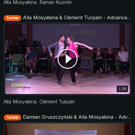
Alla Mosyakina
,
Raman Kuzmin
Alla Mosyakina & Clement Turpain - Advanced Jack&Jill - KIWI fest 2019
Turnier
1:38
Alla Mosyakina
,
Clement Turpain
Damian Gruszczyński & Alla Mosyakina - Advanced Jack&Jill - Ukrainian Open 2018
Turnier