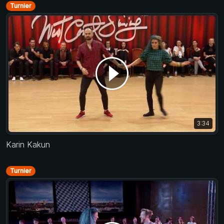
Turnier
3:34
Karin Kakun
Turnier